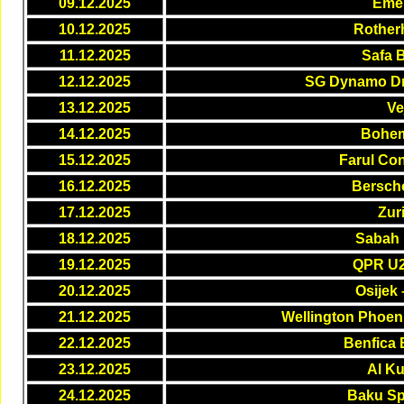
09.12.2025
Emel
10.12.2025
Rother
11.12.2025
Safa 
12.12.2025
SG Dynamo Dr
13.12.2025
Ve
14.12.2025
Bohem
15.12.2025
Farul Co
16.12.2025
Bersch
17.12.2025
Zur
18.12.2025
Sabah 
19.12.2025
QPR U2
20.12.2025
Osijek
21.12.2025
Wellington Phoeni
22.12.2025
Benfica 
23.12.2025
Al Ku
24.12.2025
Baku Sp