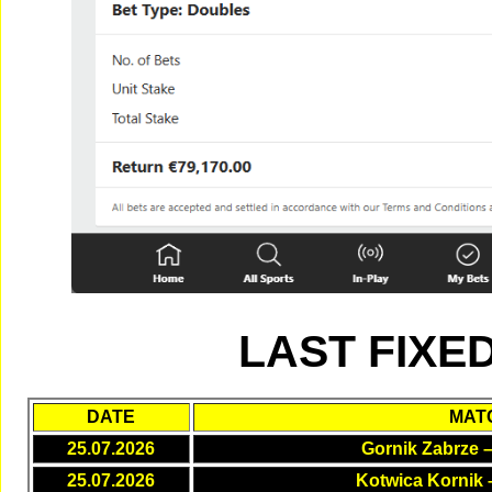
LAST FIXED
DATE
MAT
25.07.2026
Gornik Zabrze 
25.07.2026
Kotwica Kornik 