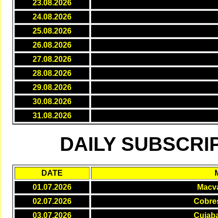
23.08.2026
24.08.2026
25.08.2026
26.08.2026
27.08.2026
28.08.2026
29.08.2026
30.08.2026
31.08.2026
DAILY SUBSCRIP
DATE
MA
01.07.2026
Macva
02.07.2026
Cobres
03.07.2026
Cuiab