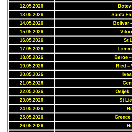
12.05.2026
Botev 
13.05.2026
Santa Fe
14.05.2026
Bolivar 
15.05.2026
Vitor
16.05.2026
St 
17.05.2026
Lomme
18.05.2026
Beroe –
19.05.2026
Ried –
20.05.2026
Ilves
21.05.2026
Gen
22.05.2026
Osijek 
23.05.2026
St Li
24.05.2026
H
25.05.2026
Greece 
26.05.2026
H