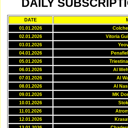
DAILY SUBSCRIPT
DATE
MA
01.01.2026
Colche
02.01.2026
Vitoria G
03.01.2026
Yeov
04.01.2026
Penafie
05.01.2026
Triestin
06.01.2026
Al Weh
07.01.2026
Al Wa
08.01.2026
Al Nas
09.01.2026
MK Don
10.01.2026
Stok
11.01.2026
Atrom
12.01.2026
Krasa
13.01.2026
Charler