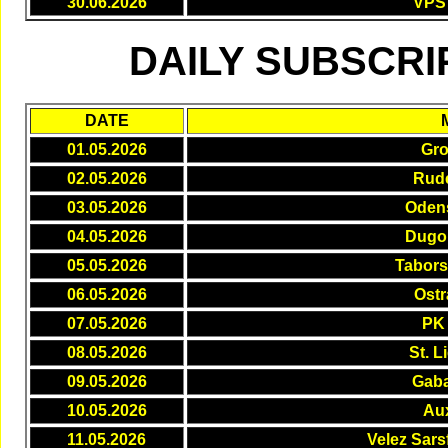
30.06.2026
VPS 
DAILY SUBSCRI
DATE
MA
01.05.2026
Gro
02.05.2026
Rud
03.05.2026
Odens
04.05.2026
Dugop
05.05.2026
Tabors
06.05.2026
Ostr
07.05.2026
PK 
08.05.2026
St. 
09.05.2026
Gaba
10.05.2026
Aux
11.05.2026
Velez Sars