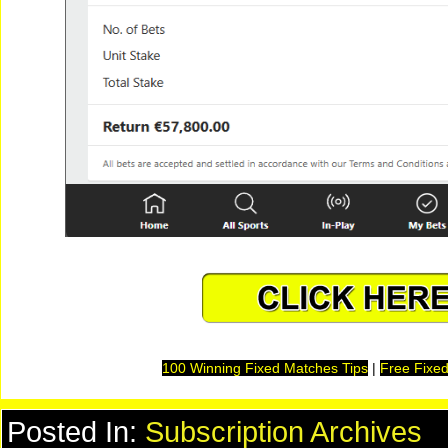
100 Winning Fixed Matches Tips
|
Free Fixe
Posted In:
Subscription Archives