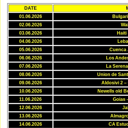
DATE
MA
01.06.2026
Bulgar
02.06.2026
Wa
03.06.2026
Hait
04.06.2026
Leba
05.06.2026
Cuenca 
06.06.2026
Los Andes
07.06.2026
La Serena
08.06.2026
Union de Sant
09.06.2026
Aldosivi 2 
10.06.2026
Newells old B
11.06.2026
Goias 
12.06.2026
Ja
13.06.2026
Almagro
14.06.2026
CA Estud