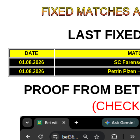
LAST FIXED
DATE
MAT
01.08.2026
SC Farens
01.08.2026
Petrin Plzen
PROOF FROM BET 
(CHECK