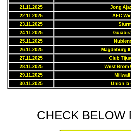
21.11.2025
Jong Aja
22.11.2025
AFC Wim
23.11.2025
Stur
24.11.2025
Guiabir
25.11.2025
Nublen
26.11.2025
Magdeburg II
27.11.2025
Club Tiju
28.11.2025
West Brom 
29.11.2025
Millwal
30.11.2025
Union la
CHECK BELOW 