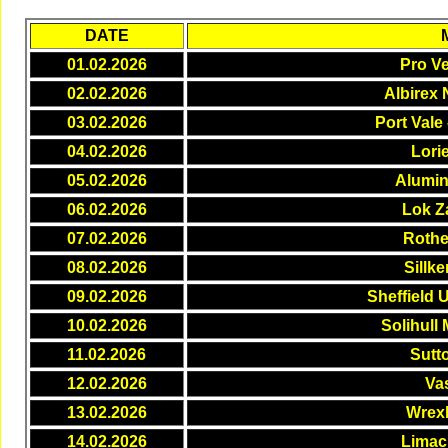
DATE
MA
01.02.2026
Pro Ve
02.02.2026
Albirex 
03.02.2026
Port Val
04.02.2026
Lori
05.02.2026
Alumini
06.02.2026
Lok Z
07.02.2026
Rothe
08.02.2026
Sillk
09.02.2026
Sheffield 
10.02.2026
Solihull
11.02.2026
Sutt
12.02.2026
Va
13.02.2026
Wrex
14.02.2026
Limac