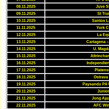
08.11.2025
Juve S
09.11.2025
St Tru
10.11.2025
Santos 
11.11.2025
York C
12.11.2025
La Equ
13.11.2025
Cartagena 
14.11.2025
U. Magda
15.11.2025
Altrincha
16.11.2025
Independien
17.11.2025
Platens
18.11.2025
Ostrava
19.11.2025
Paysandu PA 
20.11.2025
Junior
21.11.2025
Jong Aja
22.11.2025
AFC Wim