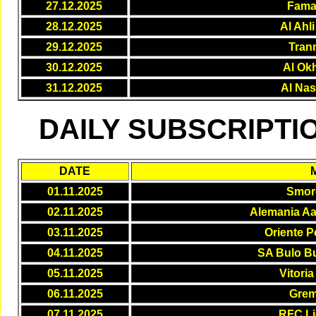
27.12.2025
Famal
28.12.2025
Al Ahl
29.12.2025
Tran
30.12.2025
Al Ok
31.12.2025
Al Nas
DAILY SUBSCRIPTI
DATE
MA
01.11.2025
Smor
02.11.2025
Alemania A
03.11.2025
Oriente P
04.11.2025
SA Bulo B
05.11.2025
Vitoria
06.11.2025
Grem
07.11.2025
RFC Li