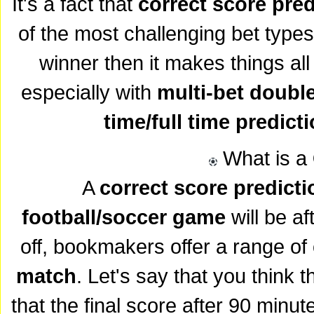
It's a fact that
correct score pre
of the most challenging bet type
winner then it makes things al
especially with
multi-bet doubl
time/full time predict
What is a
A
correct score predicti
football/soccer game
will be af
off, bookmakers offer a range o
match
. Let's say that you think 
that the final score after 90 minu