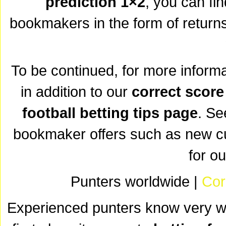
prediction 1×2
, you can fi
bookmakers in the form of returns
To be continued, for more informa
in addition to our
correct score
football betting tips page
. S
bookmaker offers such as new 
for o
Punters worldwide |
Cor
Experienced punters know very well