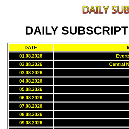
DAILY SUBSCRIPT
DATE
MA
01.08.2026
Evert
02.08.2026
Central 
03.08.2026
04.08.2026
05.08.2026
06.08.2026
07.08.2026
08.08.2026
09.08.2026