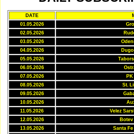
DATE
MA
01.05.2026
Gro
02.05.2026
Rud
03.05.2026
Odens
04.05.2026
Dugop
05.05.2026
Tabors
06.05.2026
Ostr
07.05.2026
PK 
08.05.2026
St. 
09.05.2026
Gaba
10.05.2026
Aux
11.05.2026
Velez Sars
12.05.2026
Botev 
13.05.2026
Santa Fe