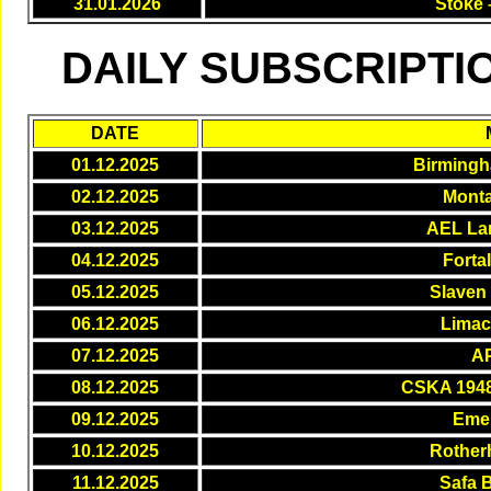
31.01.2026
Stoke
DAILY SUBSCRIPTI
DATE
MA
01.12.2025
Birmingh
02.12.2025
Monta
03.12.2025
AEL Lar
04.12.2025
Forta
05.12.2025
Slaven
06.12.2025
Limac
07.12.2025
AP
08.12.2025
CSKA 1948
09.12.2025
Emel
10.12.2025
Rother
11.12.2025
Safa 