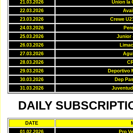
21.03.2026
Union la C
22.03.2026
Avai
23.03.2026
Crewe U21
24.03.2026
Pere
25.03.2026
Junior
26.03.2026
Limac
27.03.2026
Agui
28.03.2026
CR
29.03.2026
Deportivo 
30.03.2026
Dep Pas
31.03.2026
Juventud
DAILY SUBSCRIPTI
DATE
MA
01.02.2026
Pro Ve