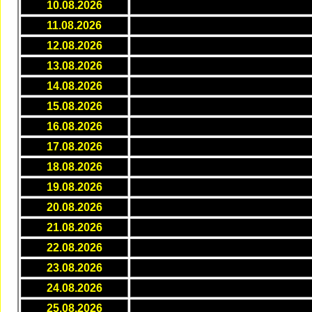
10.08.2026
11.08.2026
12.08.2026
13.08.2026
14.08.2026
15.08.2026
16.08.2026
17.08.2026
18.08.2026
19.08.2026
20.08.2026
21.08.2026
22.08.2026
23.08.2026
24.08.2026
25.08.2026