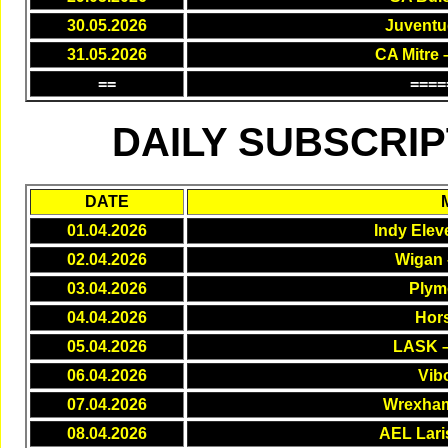
30.05.2026
Juventu
31.05.2026
CA Mitre 
==
====
DAILY SUBSCRIP
DATE
MA
01.04.2026
Indy Ele
02.04.2026
Wigan 
03.04.2026
Plym
04.04.2026
Hor
05.04.2026
LASK –
06.04.2026
Vib
07.04.2026
Wrexham
08.04.2026
AEL Lari