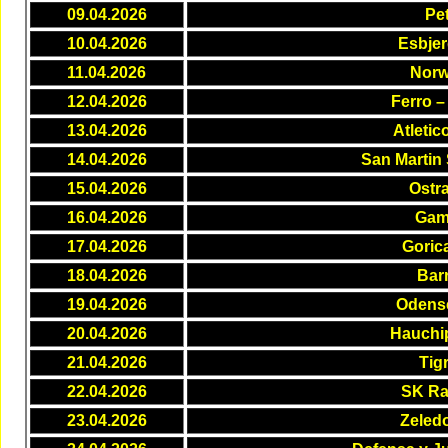
09.04.2026
Pe
10.04.2026
Esbjer
11.04.2026
Norw
12.04.2026
Ferro –
13.04.2026
Atleti
14.04.2026
San Martin 
15.04.2026
Ostr
16.04.2026
Gam
17.04.2026
Goric
18.04.2026
Bar
19.04.2026
Odens
20.04.2026
Hauchip
21.04.2026
Tig
22.04.2026
SK Ra
23.04.2026
Zeled