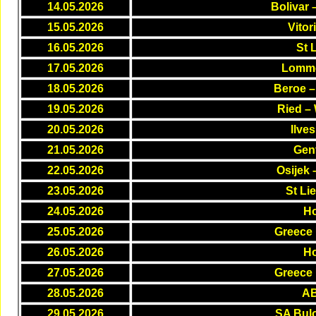
14.05.2026
Bolivar 
15.05.2026
Vitor
16.05.2026
St 
17.05.2026
Lomme
18.05.2026
Beroe –
19.05.2026
Ried –
20.05.2026
Ilves
21.05.2026
Gen
22.05.2026
Osijek 
23.05.2026
St Li
24.05.2026
H
25.05.2026
Greece 
26.05.2026
H
27.05.2026
Greece 
28.05.2026
AB
29.05.2026
SA Bulo