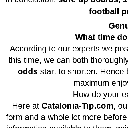
football p
Genu
What time do
According to our experts we post
this time, we can both thorough
odds
start to shorten. Hence b
maximum enjo
How do your e
Here at
Catalonia-Tip.com
, ou
form and a whole lot more before 